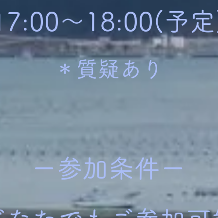
17:00～18:00(予定
​＊質疑あり
​ー参加条件ー