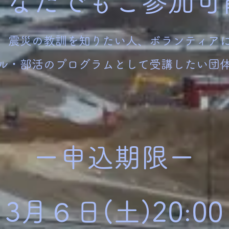
どなたでもご参加可
人、震災の教訓を知りたい人、ボランティア
ル・部活のプログラムとして受講したい団
ー申込期限ー
3月６日(土)20:00