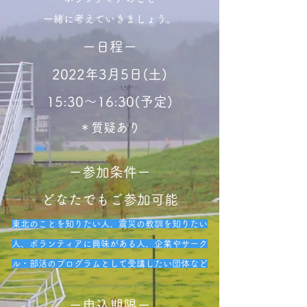
一緒に考えていきましょう。
ー日程ー
2022年3月5日(土)
15:30～16:30(予定)
​＊質疑あり
​ー参加条件ー
どなたでもご参加可能
​東北のことを知りたい人、震災の教訓を知りたい
人、ボランティアに興味がある人、企業やサーク
ル・部活のプログラムとして受講したい団体など
ー申込期限ー