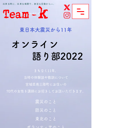
​出来る時に、出来る範囲で。身近な活動から―。
ボランティア団体Team-K公式サイト
東日本大震災から11年
オンライン
​語り部2022
まもなく11年。
当時の体験談や教訓について
​宮城県南三陸町にお住いの
70代の女性を講師にお招きしてお話いただきます。
震災のこと
防災のこと
東北のこと
ボランティアのこと