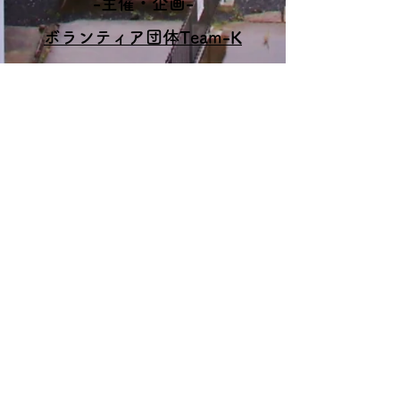
-主催・企画-
ボランティア団体Team-K
-協力-
​南三陸町観光協会
【活動資金のご協力はこちら】
当団体では活動に関わる費用は各個人の実費負担を原則としておりますが、物
資送品の際の発送費や突発的な活動にかかわる備品の購入費用等については皆
様の寄付で運営させていただいております。
寄付受付はこちら
​銀行振込・クレジットカード対応
クレジットカードの場合、決済手数料8%を引いた金額が当団体に寄付されます。予めご了承
ください。
サポーターご紹介