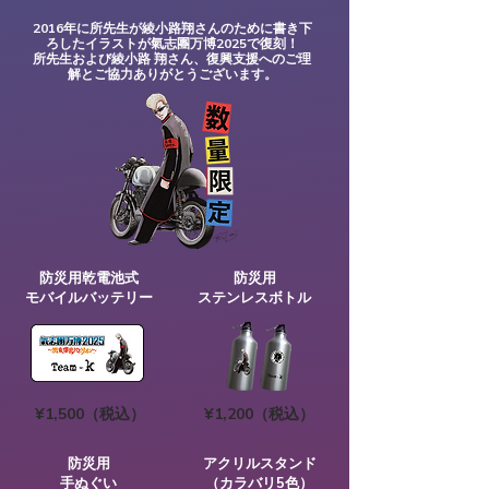
2016年に所先生が綾小路翔さんのために書き下
ろしたイラストが氣志團万博2025で復刻！
所先生および綾小路 翔さん、復興支援へのご理
解とご協力ありがとうございます。
防災用乾電池式
防災用
​モバイルバッテリー
​ステンレスボトル
¥1,500（税込）
¥1,200（税込）
防災用
アクリル​スタンド
​手ぬぐい
​（カラバリ5色）