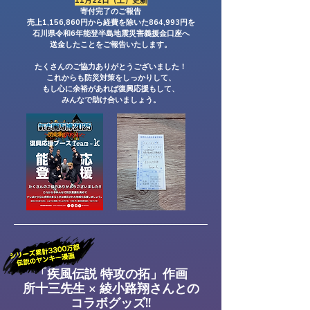
11月22日（土）更新
寄付完了のご報告
売上1,156,860円から経費を除いた864,993円を
石川県令和6年能登半島地震災害義援金口座へ
送金したことをご報告いたします。
たくさんのご協力ありがとうございました！
これからも防災対策をしっかりして、
もし心に余裕があれば復興応援もして、
​みんなで助け合いましょう。
「疾風伝説 特攻の拓」作画
所十三先生 × 綾小路翔さんとの
コラボグッズ!!