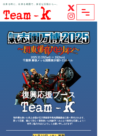
​出来る時に、出来る範囲で。身近な活動から―。
ボランティア団体Team-K公式サイト
2025.11.15
(Sat) ー 16(Sun)
千葉県 幕張メッセ国際展示場9-11ホール
復興応援ブース
制作費を除いた売上全額が石川県能登半島地震義援金口座へ寄付されます。
買って応援、備えて安心！普段使いも勿論OK！みんなで能登を応援しよう！
何卒ご協力のほどよろしくお願い申し上げます!!