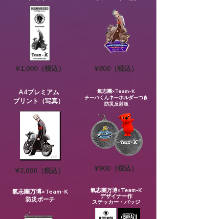
¥1,000（税込）
¥800（税込）
A4プレミアム
氣志團×Team-K
チーバくんキーホルダーつき
​プリント（写真）
防災反射板
¥900（税込）
¥2,000（税込）
氣志團万博×Team-K
氣志團万博×Team-K
​デザイナー作
​防災ポーチ
​ステッカー・バッジ