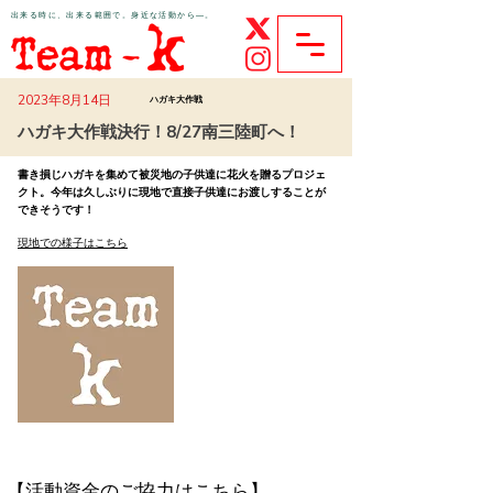
​出来る時に、出来る範囲で。身近な活動から―。
ボランティア団体Team-K公式サイト
2023年8月14日
ハガキ大作戦
ハガキ大作戦決行！8/27南三陸町へ！
書き損じハガキを集めて被災地の子供達に花火を贈るプロジェ
クト。今年は久しぶりに現地で直接子供達にお渡しすることが
できそうです！
現地での様子はこちら
【活動資金のご協力はこちら】