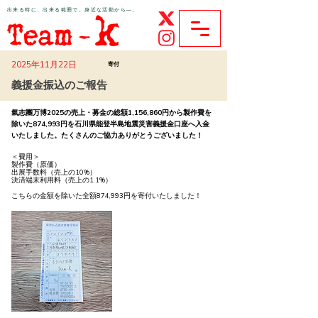
​出来る時に、出来る範囲で。身近な活動から―。
ボランティア団体Team-K公式サイト
2025年11月22日
寄付
義援金振込のご報告
氣志團万博2025の売上・募金の総額1,156,860円から製作費を
除いた874,993円を石川県能登半島地震災害義援金口座へ入金
いたしました。たくさんのご協力ありがとうございました！
＜費用＞
製作費（原価）
出展手数料（売上の10%）
決済端末利用料（売上の1.1%）
こちらの金額を除いた全額874,993円を寄付いたしました！