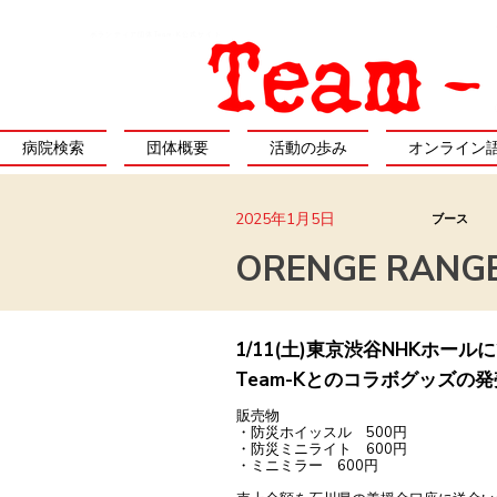
ボランティア団体Team-K公式サイト
病院検索
団体概要
活動の歩み
オンライン語
2025年1月5日
ブース
ORENGE R
1/11(土)東京渋谷NHKホー
Team-Kとのコラボグッズ
販売物
・防災ホイッスル 500円
・防災ミニライト 600円
・ミニミラー 600円